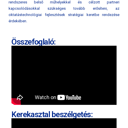
rendszeres belső műhelyekkel és célzott partneri
kapcsolódásokkal szükséges tovább erősíteni, az
oktatástechnológiai fejlesztések stratégiai keretbe rendezése
érdekében.
Összefoglaló:
Kerekasztal beszélgetés: