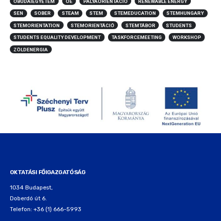
OBUDAIEGYETEM
OE
PÁLYAORIENTÁCIÓ
RENEWABLE ENERGY
SEN
SOBER
STEAM
STEM
STEMEDUCATION
STEMHUNGARY
STEMORIENTATION
STEMORIENTÁCIÓ
STEMTÁBOR
STUDENTS
STUDENTS EQUALITY DEVELOPMENT
TASKFORCEMEETING
WORKSHOP
ZÖLDENERGIA
OKTATÁSI FŐIGAZGATÓSÁG
1034 Budapest,
Doberdó út 6.
Telefon: +36 (1) 666-5993