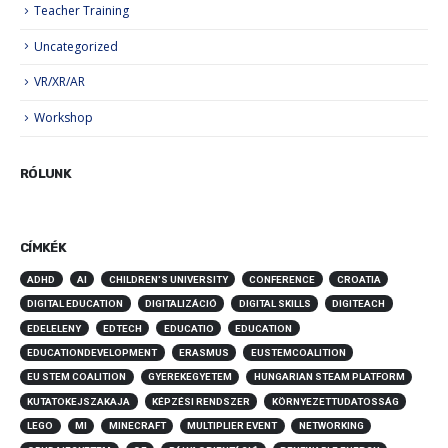
Teacher Training
Uncategorized
VR/XR/AR
Workshop
RÓLUNK
CÍMKÉK
ADHD
AI
CHILDREN'S UNIVERSITY
CONFERENCE
CROATIA
DIGITAL EDUCATION
DIGITALIZÁCIÓ
DIGITAL SKILLS
DIGITEACH
EDELELENY
EDTECH
EDUCATIO
EDUCATION
EDUCATIONDEVELOPMENT
ERASMUS
EUSTEMCOALITION
EU STEM COALITION
GYEREKEGYETEM
HUNGARIAN STEAM PLATFORM
KUTATOKEJSZAKAJA
KÉPZÉSI RENDSZER
KÖRNYEZETTUDATOSSÁG
LEGO
MI
MINECRAFT
MULTIPLIER EVENT
NETWORKING