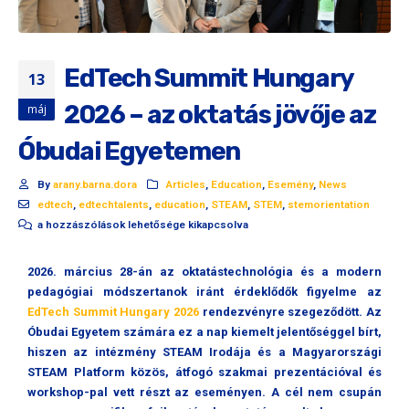
EdTech Summit Hungary
13
2026 – az oktatás jövője az
máj
Óbudai Egyetemen
By
arany.barna.dora
Articles
,
Education
,
Esemény
,
News
edtech
,
edtechtalents
,
education
,
STEAM
,
STEM
,
stemorientation
a hozzászólások lehetősége kikapcsolva
2026. március 28-án az oktatástechnológia és a modern
pedagógiai módszertanok iránt érdeklődők figyelme az
EdTech Summit Hungary 2026
rendezvényre szegeződött. Az
Óbudai Egyetem számára ez a nap kiemelt jelentőséggel bírt,
hiszen az intézmény STEAM Irodája és a Magyarországi
STEAM Platform közös, átfogó szakmai prezentációval és
workshop-pal vett részt az eseményen. A cél nem csupán