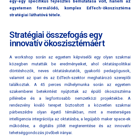
egy-egy specifikus fejlesztés bemutatása volt, hanem az
egyetemen formálódó, komplex EdTech-ökoszisztéma
stratégiai láthatóvá tétele.
Stratégiai összefogás egy
innovatív ökoszisztémáért
A workshop során az egyetem képviselői egy olyan szakmai
közegben mutatták be eredményeiket, ahol oktatáspolitikai
döntéshozók, neves oktatáskutatók, gyakorló pedagógusok,
valamint az ipari és az EdTech-szektor meghatározó szereplői
találkoztak. A 45 perces műhelymunka során az egyetem
szakemberei betekintést nyújtottak az épülő ökoszisztéma
pilléreibe és a legfontosabb nemzetközi projektekbe. A
rendezvény kiváló terepet biztosított a közvetlen szakmai
párbeszédre olyan égető témákban, mint a mesterséges
intelligencia integrációja az oktatásba, a legújabb maker space-ek
működése, a digitális jóllét megteremtése és az innovatív
tehetséggondozás jövőbeli irányai.