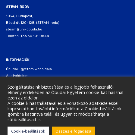
STEAM IRODA
1034, Budapest,
Bécsi út 120-128. (STEAM Iroda)
steam@uni-obuda.hu
Telefon: +36 30 101 0844
INFORMÁCIÓK
Óbudai Egyetem weboldala
Adatvédelem
Cookie nyilatkozat
Szolgáltatásaink biztosítása és a legjobb felhasználói
élmény érdekében az Óbudai Egyetem cookie-kat használ
ezen az oldalon.
A cookie-k használatával és a vonatkozó adatkezeléssel
kapcsolatban további információkat a Cookie-beállítások
gombra kattintva talál, és ugyanitt módosíthatja a
Copyright © 2026 Óbudai Egyetem
sütibeállításait is.
Cookie-beállítások
Összes elfogadása
Contact
Blog