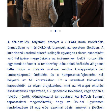
A felkészülési folyamat, amelyet a STEAM Iroda koordinált,
önmagában is mérföldkőnek bizonyult az egyetem életében. A
különböző karokról érkező kollégák egységes EdTech-csapatként
való fellépése megerősítette az intézményen belüli horizontális
együttműködéseket. A rendezvény utáni belső értékelés világossá
tette, hogy a jövőbeli szakmai munka középpontjába az
emberközpontú értékelést és a kompetenciafejlesztést kell
helyezni az MI korszakában. Ez a szemlélet közvetlenül
kapcsolódik az olyan projektekhez, mint az MI-alapú oktatási
asszisztensek fejlesztése, a Z generáció bevonása, vagy éppen a
felelős mérnöki döntéshozatal támogatása. Az EdTech Summit
tapasztalatai megerősítették, hogy az Óbudai Egyetemen
rendelkezésre áll egy erős szakmai bázis, amelyet a jövőben