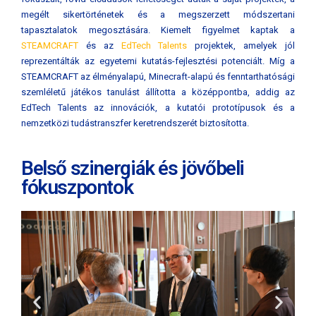
megélt sikertörténetek és a megszerzett módszertani
tapasztalatok megosztására. Kiemelt figyelmet kaptak a
STEAMCRAFT
és az
EdTech Talents
projektek, amelyek jól
reprezentálták az egyetemi kutatás-fejlesztési potenciált. Míg a
STEAMCRAFT az élményalapú, Minecraft-alapú és fenntarthatósági
szemléletű játékos tanulást állította a középpontba, addig az
EdTech Talents az innovációk, a kutatói prototípusok és a
nemzetközi tudástranszfer keretrendszerét biztosította.
Belső szinergiák és jövőbeli
fókuszpontok