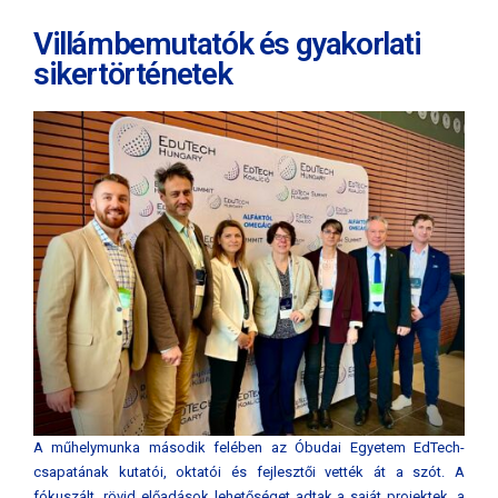
Villámbemutatók és gyakorlati
sikertörténetek
A műhelymunka második felében az Óbudai Egyetem EdTech-
csapatának kutatói, oktatói és fejlesztői vették át a szót. A
fókuszált, rövid előadások lehetőséget adtak a saját projektek, a