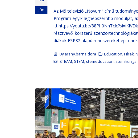
jún
Az M5 televízió „Novum” című tudományo
Program egyik legnépszerűbb modulját, az 
itt:https://youtu.be/88Ph0NnTclc?si=iKlVD
résztvevői korszerű szenzortechnológiákat
diákok ESP32 alapú rendszereket építenek,
By
arany.barna.dora
Education
,
Hírek
,
STEAM
,
STEM
,
stemeducation
,
stemhungar