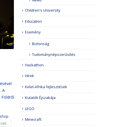
Children's University
Education
Esemény
Biztonság
Tudománynépszerűsítés
Hackathon
Hírek
ésével
Kelet-Afrika fejlesztések
. A
 Földről
Kutatók Éjszakája
LEGO
shop
Minecraft
ORE...