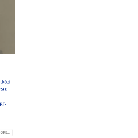
etközi
etes
RRF-
ORE...