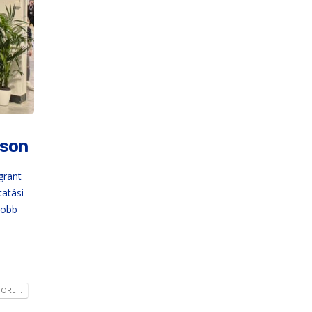
áson
grant
atási
yobb
ORE...