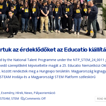
uk az érdeklődőket az Educatio kiállít
d by the National Talent Programme under the NTP_STEM_24_0011 
edő szereplőként képviseltette magát a 25. Educatio Nemzetközi Okt
11. között rendeztek meg a Hungexpo területén. Magyarország legnag
 STEAM Irodája és a Magyarországi STEM Platform széleskörű
,
Esemény
,
Hírek
,
News
,
Pályaorientáció
STEAM
,
STEM
Comments Off
READ M