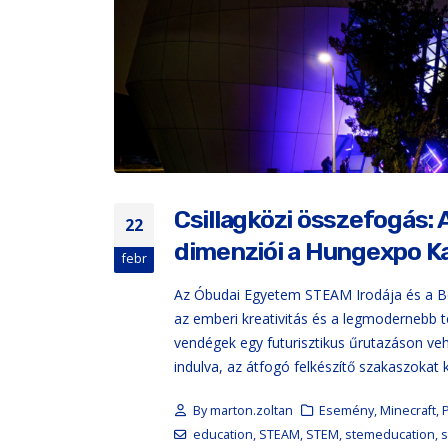
Csillagközi összefogás: A
22
dimenziói a Hungexpo 
febr
Az Óbudai Egyetem STEAM Irodája és a Be
az emberi kreativitás és a legmodernebb 
vendégek egy futurisztikus űrutazáson veh
indulva, az átfogó felkészítő szakaszokat k
By
marton.zoltan
Esemény
,
Minecraft
,
education
,
STEAM
,
STEM
,
stemeducation
,
s