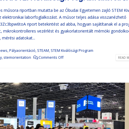
s műsora riportban mutatta be az Óbudai Egyetemen zajló STEM Kiv
elektronikai laborfoglalkozást. A műsor teljes adása visszanézhető
k3Zc3bpw6toA riport betekintést ad abba, hogyan sajátítanak el a pr
, mikrokontrolleres vezérlést és gyakorlatorientált mérnöki gondolko
 mérési adatokat...
News
,
Pályaorientáció
,
STEAM
,
STEM Kiválósági Program
y
,
stemorientation
Comments Off
READ M