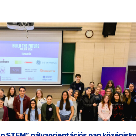
s in STEM” pályaorientációs nap középisk