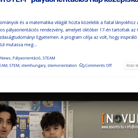
ományok és a matematika világát hozta közelebb a fiatal lányokhoz a
pos pályaorientációs rendezvény, amelyet október 17-én tartottak az
daságtudományi Egyetemen. A program célja az volt, hogy inspiráló
ül mutassa meg:...
,
News
,
Pályaorientáció
,
STEAM
EAM
,
STEM
,
stemhungary
,
stemorientation
Comments Off
READ M