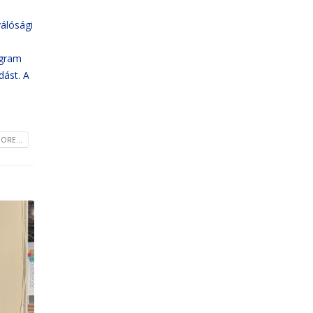
álósági
ogram
dást. A
ORE...