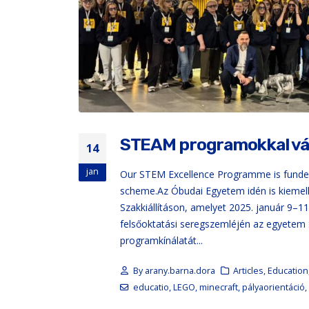
STEAM programokkal várt
14
jan
Our STEM Excellence Programme is funde
scheme.Az Óbudai Egyetem idén is kiemelk
Szakkiállításon, amelyet 2025. január 9–
felsőoktatási seregszemléjén az egyetem
programkínálatát...
By
arany.barna.dora
Articles
,
Education
educatio
,
LEGO
,
minecraft
,
pályaorientáció
,