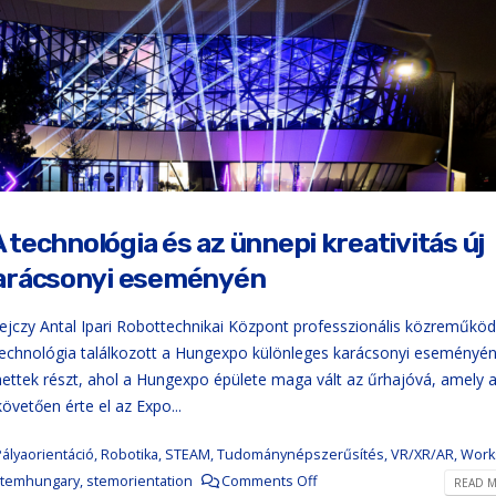
 technológia és az ünnepi kreativitás új
Karácsonyi eseményén
jczy Antal Ipari Robottechnikai Központ professzionális közreműköd
technológia találkozott a Hungexpo különleges karácsonyi eseményén
ettek részt, ahol a Hungexpo épülete maga vált az űrhajóvá, amely a
övetően érte el az Expo...
Pályaorientáció
,
Robotika
,
STEAM
,
Tudománynépszerűsítés
,
VR/XR/AR
,
Work
temhungary
,
stemorientation
Comments Off
READ M