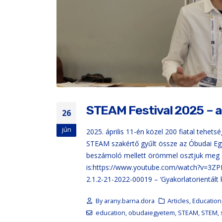
STEAM Festival 2025 – 
26
jún
2025. április 11-én közel 200 fiatal tehetsé
STEAM szakértő gyűlt össze az Óbudai Eg
beszámoló mellett örömmel osztjuk meg 
is:https://www.youtube.com/watch?v=3ZPE
2.1.2-21-2022-00019 – ‘Gyakorlatorientált
By
arany.barna.dora
Articles
,
Education
education
,
obudaiegyetem
,
STEAM
,
STEM
,