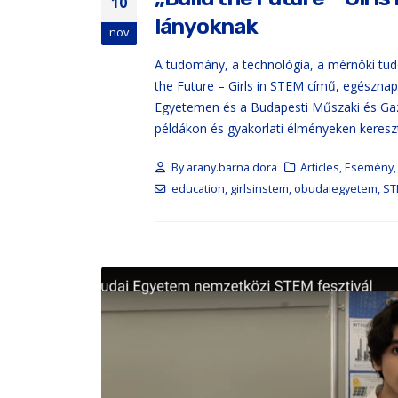
10
lányoknak
nov
A tudomány, a technológia, a mérnöki tud
the Future – Girls in STEM című, egészna
Egyetemen és a Budapesti Műszaki és Gaz
példákon és gyakorlati élményeken kereszt
By
arany.barna.dora
Articles
,
Esemény
education
,
girlsinstem
,
obudaiegyetem
,
ST