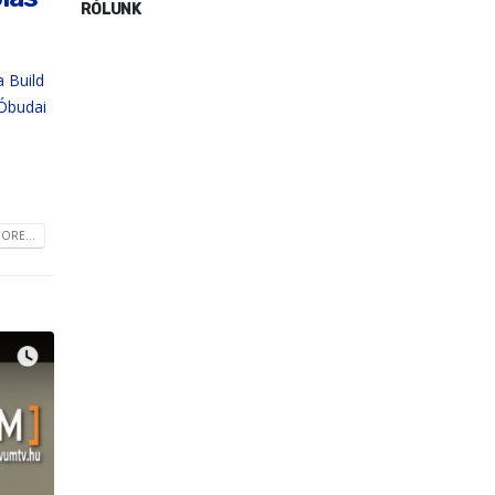
RÓLUNK
 Build
 Óbudai
ORE...