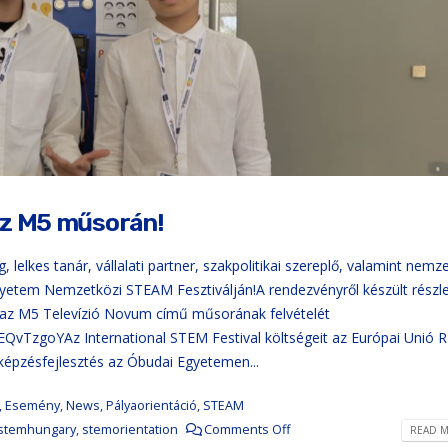
az M5 műsorán!
g, lelkes tanár, vállalati partner, szakpolitikai szereplő, valamint nemz
yetem Nemzetközi STEAM Fesztiválján!A rendezvényről készült részl
az M5 Televízió Novum című műsorának felvételét
QvTzgoYAz International STEM Festival költségeit az Európai Unió 
 képzésfejlesztés az Óbudai Egyetemen...
,
Esemény
,
News
,
Pályaorientáció
,
STEAM
stemhungary
,
stemorientation
Comments Off
READ M