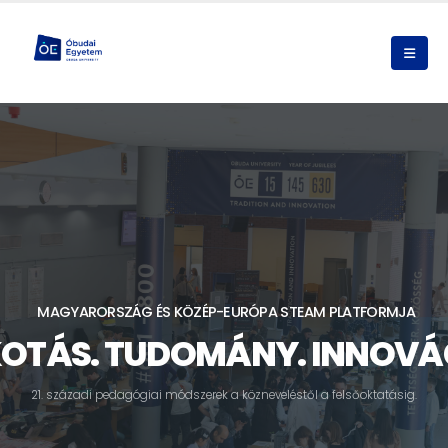
MAGYARORSZÁG ÉS KÖZÉP-EURÓPA
STEAM PLATFORMJA
OTÁS. TUDOMÁNY. INNOVÁ
2
1
.
s
z
á
z
a
d
i
p
e
d
a
g
ó
g
i
a
i
m
ó
d
s
z
e
r
e
k
a
k
ö
z
n
e
v
e
l
é
s
t
ő
l
a
f
e
l
s
ő
o
k
t
a
t
á
s
i
g
.