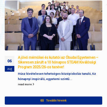
A jövő mérnökei és kutatói az Óbudai Egyetemen –
06
Sikeresen zárult a 10 hónapos STEAM Kiválósági
Program 2025/26-os tanéve!
aug
Húsz kivételesen tehetséges középiskolás tanuló, tíz
hónapnyi inspiráló, egyetemi szintű...
read more
További híreink