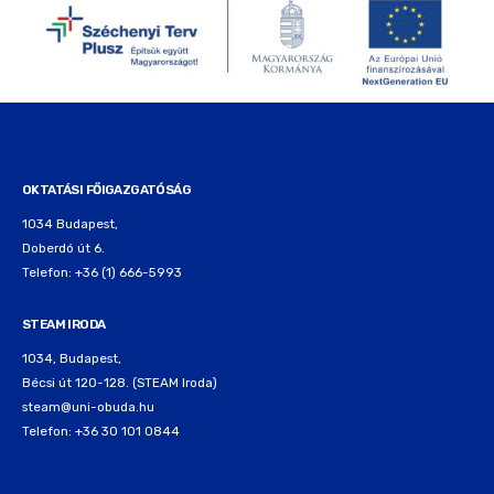
OKTATÁSI FŐIGAZGATÓSÁG
1034 Budapest,
Doberdó út 6.
Telefon: +36 (1) 666-5993
STEAM IRODA
1034, Budapest,
Bécsi út 120-128. (STEAM Iroda)
steam@uni-obuda.hu
Telefon: +36 30 101 0844