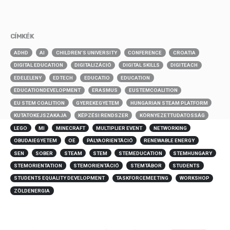
CÍMKÉK
ADHD
AI
CHILDREN'S UNIVERSITY
CONFERENCE
CROATIA
DIGITAL EDUCATION
DIGITALIZÁCIÓ
DIGITAL SKILLS
DIGITEACH
EDELELENY
EDTECH
EDUCATIO
EDUCATION
EDUCATIONDEVELOPMENT
ERASMUS
EUSTEMCOALITION
EU STEM COALITION
GYEREKEGYETEM
HUNGARIAN STEAM PLATFORM
KUTATOKEJSZAKAJA
KÉPZÉSI RENDSZER
KÖRNYEZETTUDATOSSÁG
LEGO
MI
MINECRAFT
MULTIPLIER EVENT
NETWORKING
OBUDAIEGYETEM
OE
PÁLYAORIENTÁCIÓ
RENEWABLE ENERGY
SEN
SOBER
STEAM
STEM
STEMEDUCATION
STEMHUNGARY
STEMORIENTATION
STEMORIENTÁCIÓ
STEMTÁBOR
STUDENTS
STUDENTS EQUALITY DEVELOPMENT
TASKFORCEMEETING
WORKSHOP
ZÖLDENERGIA