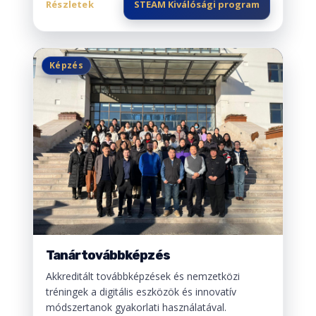
Részletek
STEAM Kiválósági program
Képzés
Tanártovábbképzés
Akkreditált továbbképzések és nemzetközi
tréningek a digitális eszközök és innovatív
módszertanok gyakorlati használatával.