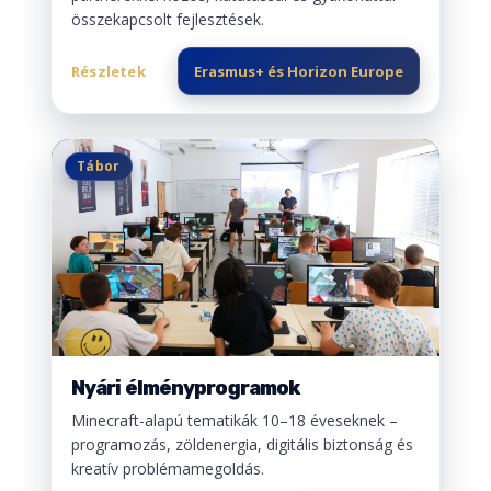
összekapcsolt fejlesztések.
Részletek
Erasmus+ és Horizon Europe
Tábor
Nyári élményprogramok
Minecraft-alapú tematikák 10–18 éveseknek –
programozás, zöldenergia, digitális biztonság és
kreatív problémamegoldás.