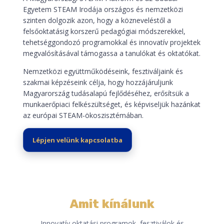
Egyetem STEAM Irodája országos és nemzetközi
szinten dolgozik azon, hogy a közneveléstől a
felsőoktatásig korszerű pedagógiai módszerekkel,
tehetséggondozó programokkal és innovatív projektek
megvalósításával támogassa a tanulókat és oktatókat.
Nemzetközi együttműködéseink, fesztiváljaink és
szakmai képzéseink célja, hogy hozzájáruljunk
Magyarország tudásalapú fejlődéséhez, erősítsük a
munkaerőpiaci felkészültséget, és képviseljük hazánkat
az európai STEAM-ökoszisztémában.
Lépjen velünk kapcsolatba
Amit kínálunk
Innovatív oktatási programok, fesztiválok és