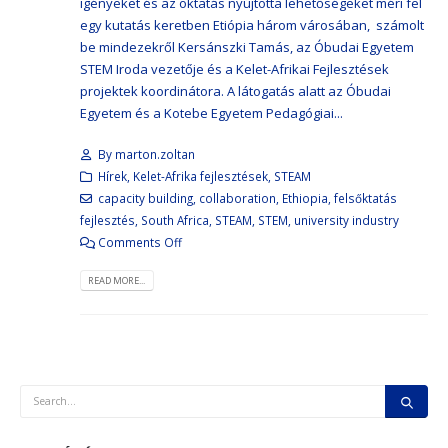
igényeket és az oktatás nyújtotta lehetőségeket méri fel
egy kutatás keretben Etiópia három városában, számolt
be mindezekről Kersánszki Tamás, az Óbudai Egyetem
STEM Iroda vezetője és a Kelet-Afrikai Fejlesztések
projektek koordinátora. A látogatás alatt az Óbudai
Egyetem és a Kotebe Egyetem Pedagógiai...
By
marton.zoltan
Hírek
,
Kelet-Afrika fejlesztések
,
STEAM
capacity building
,
collaboration
,
Ethiopia
,
felsőktatás
fejlesztés
,
South Africa
,
STEAM
,
STEM
,
university industry
Comments Off
READ MORE...