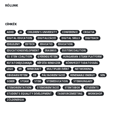
RÓLUNK
CÍMKÉK
ADHD
AI
CHILDREN'S UNIVERSITY
CONFERENCE
CROATIA
DIGITAL EDUCATION
DIGITALIZÁCIÓ
DIGITAL SKILLS
DIGITEACH
EDELELENY
EDTECH
EDUCATIO
EDUCATION
EDUCATIONDEVELOPMENT
ERASMUS
EUSTEMCOALITION
EU STEM COALITION
GYEREKEGYETEM
HUNGARIAN STEAM PLATFORM
KUTATOKEJSZAKAJA
KÉPZÉSI RENDSZER
KÖRNYEZETTUDATOSSÁG
LEGO
MI
MINECRAFT
MULTIPLIER EVENT
NETWORKING
OBUDAIEGYETEM
OE
PÁLYAORIENTÁCIÓ
RENEWABLE ENERGY
SEN
SOBER
STEAM
STEM
STEMEDUCATION
STEMHUNGARY
STEMORIENTATION
STEMORIENTÁCIÓ
STEMTÁBOR
STUDENTS
STUDENTS EQUALITY DEVELOPMENT
TASKFORCEMEETING
WORKSHOP
ZÖLDENERGIA