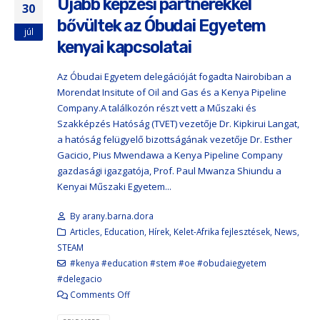
Újabb képzési partnerekkel
30
bővültek az Óbudai Egyetem
júl
kenyai kapcsolatai
Az Óbudai Egyetem delegációját fogadta Nairobiban a
Morendat Insitute of Oil and Gas és a Kenya Pipeline
Company.​ A találkozón részt vett a Műszaki és
Szakképzés Hatóság (TVET) vezetője Dr. Kipkirui Langat,
a hatóság felügyelő bizottságának vezetője Dr. Esther
Gacicio, Pius Mwendawa a Kenya Pipeline Company
gazdasági igazgatója, Prof. Paul Mwanza Shiundu a
Kenyai Műszaki Egyetem...
By
arany.barna.dora
Articles
,
Education
,
Hírek
,
Kelet-Afrika fejlesztések
,
News
,
STEAM
#kenya #education #stem #oe #obudaiegyetem
#delegacio
Comments Off