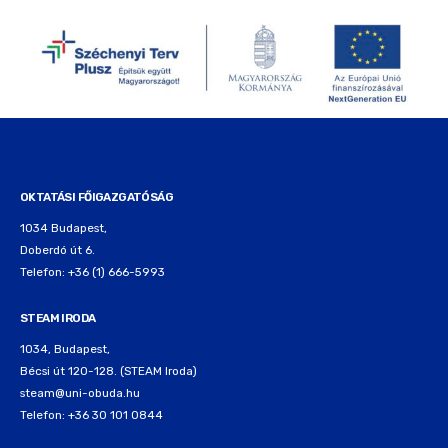
OKTATÁSI FŐIGAZGATÓSÁG
1034 Budapest,
Doberdó út 6.
Telefon: +36 (1) 666-5993
STEAM IRODA
1034, Budapest,
Bécsi út 120-128. (STEAM Iroda)
steam@uni-obuda.hu
Telefon: +36 30 101 0844