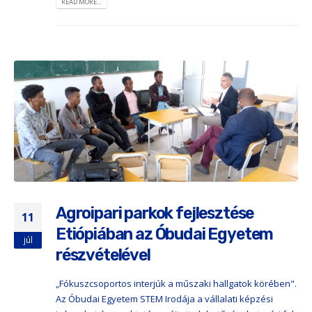
READ MORE...
Agroipari parkok fejlesztése
11
Etiópiában az Óbudai Egyetem
júl
részvételével
„Fókuszcsoportos interjúk a műszaki hallgatok körében".
Az Óbudai Egyetem STEM Irodája a vállalati képzési