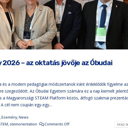
026 – az oktatás jövője az Óbudai
a és a modern pedagógiai módszertanok iránt érdeklődők figyelme a
 szegeződött. Az Óbudai Egyetem számára ez a nap kiemelt jelent
 és a Magyarországi STEAM Platform közös, átfogó szakmai prezentác
 A cél nem csupán egy-egy...
,
Esemény
,
News
STEM
,
stemorientation
Comments Off
READ M