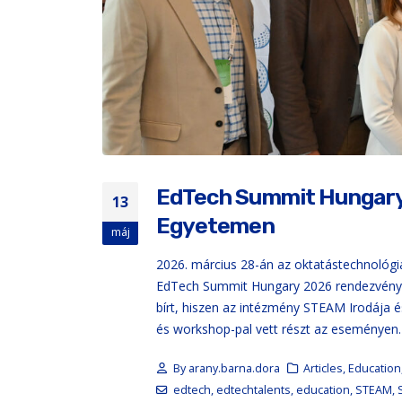
EdTech Summit Hungary 2
13
Egyetemen
máj
2026. március 28-án az oktatástechnológi
EdTech Summit Hungary 2026 rendezvényre
bírt, hiszen az intézmény STEAM Irodája
és workshop-pal vett részt az eseményen.
By
arany.barna.dora
Articles
,
Education
edtech
,
edtechtalents
,
education
,
STEAM
,