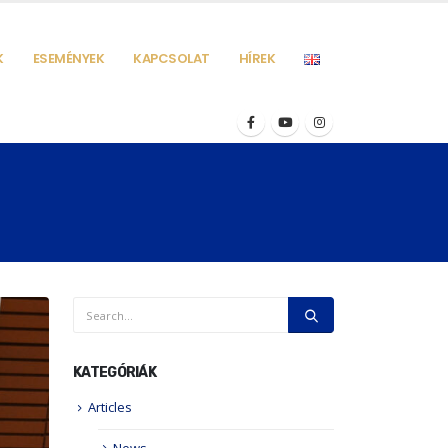
K
ESEMÉNYEK
KAPCSOLAT
HÍREK
KATEGÓRIÁK
Articles
News