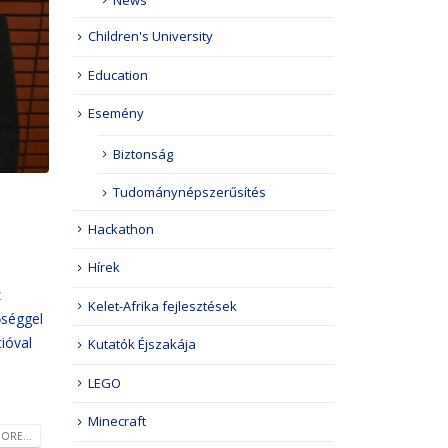
Children's University
Education
Esemény
Biztonság
Tudománynépszerűsítés
Hackathon
Hírek
z
Kelet-Afrika fejlesztések
őséggel
ióval
Kutatók Éjszakája
LEGO
Minecraft
ORE...