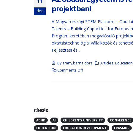
11
projektben!
dec
A Magyarországi STEM Platform – Óbudai
Talents – Building Capacities for Europe
Program keretében megvalósuló projektben,
oktatástechnológiai vállalkozók és tehets
Fejlesztési és...
By
arany.barna.dora
Articles
,
Education
Comments Off
CÍMKÉK
ADHD
AI
CHILDREN'S UNIVERSITY
CONFERENCE
EDUCATION
EDUCATIONDEVELOPMENT
ERASMUS