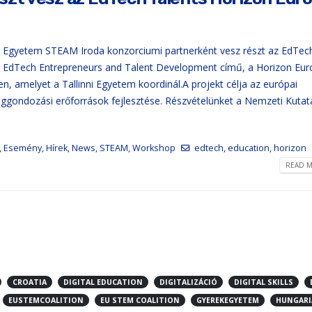
 Egyetem STEAM Iroda konzorciumi partnerként vesz részt az EdTec
an EdTech Entrepreneurs and Talent Development című, a Horizon Eu
 amelyet a Tallinni Egyetem koordinál.A projekt célja az európai
éggondozási erőforrások fejlesztése. Részvételünket a Nemzeti Kutatá
,
Esemény
,
Hírek
,
News
,
STEAM
,
Workshop
edtech
,
education
,
horizon
READ M
CROATIA
DIGITAL EDUCATION
DIGITALIZÁCIÓ
DIGITAL SKILLS
EUSTEMCOALITION
EU STEM COALITION
GYEREKEGYETEM
HUNGARI