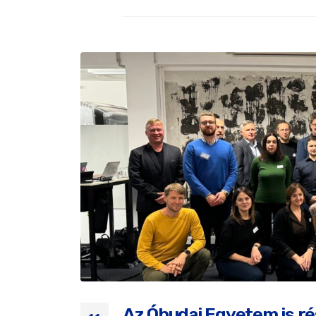
Az Óbudai Egyetem is ré