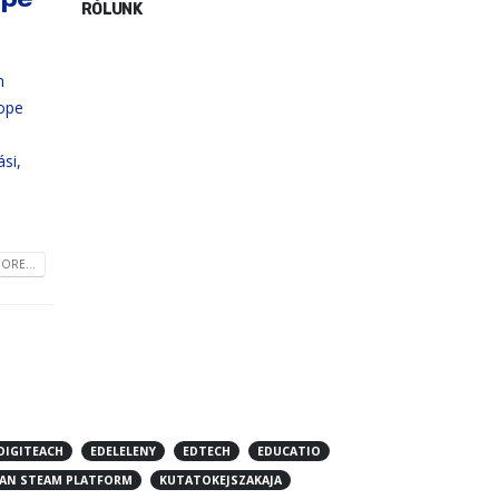
RÓLUNK
h
rope
si,
ORE...
DIGITEACH
EDELELENY
EDTECH
EDUCATIO
AN STEAM PLATFORM
KUTATOKEJSZAKAJA