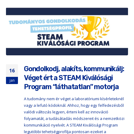
Gondolkodj, alakíts, kommunikálj:
16
Véget ért a STEAM Kiválósági
jan
Program “láthatatlan” motorja
A tudomány nem ér véget a laboratóriumi kísérleteknél
vagy a lefutó kódoknál. Ahhoz, hogy egy felfedezésből
valódi változás legyen, érteni kell az innováció
folyamatát, a tudásátadás módszereit és a nemzetközi
kommunikáció nyelvét. A STEAM Kiválósági Program
legutóbbi tehetségprofilja pontosan ezeket a