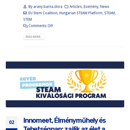
By
arany.barna.dora
Articles
,
Esemény
,
News
EU Stem Coalition
,
Hungarian STEAM Platform
,
STEAM
,
STEM
Comments Off
READ MORE...
Innomeet, Élményműhely és
02
Tehetségnap: zajlik az élet a