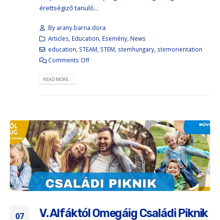
érettségiző tanuló...
By
arany.barna.dora
Articles
,
Education
,
Esemény
,
News
education
,
STEAM
,
STEM
,
stemhungary
,
stemorientation
Comments Off
READ MORE...
V. Alfáktól Omegáig Családi Piknik
07