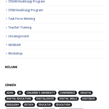
STEAM Kiválósági Program
STEM Kiválósági Program
Task Force Meeting
Teacher Training
Uncategorized
VR/XR/AR
Workshop
RÓLUNK
CÍMKÉK
ADHD
AI
CHILDREN'S UNIVERSITY
CONFERENCE
CROATIA
DIGITAL EDUCATION
DIGITALIZÁCIÓ
DIGITAL SKILLS
DIGITEACH
EDELELENY
EDTECH
EDUCATIO
EDUCATION