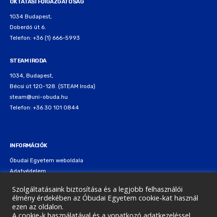
OKTATÁSI FŐIGAZGATÓSÁG
1034 Budapest,
Doberdó út 6.
Telefon: +36 (1) 666-5993
STEAM IRODA
1034, Budapest,
Bécsi út 120-128. (STEAM Iroda)
steam@uni-obuda.hu
Telefon: +36 30 101 0844
INFORMÁCIÓK
Óbudai Egyetem weboldala
Adatvédelem
Cookie nyilatkozat
Szolgáltatásaink biztosítása és a legjobb felhasználói
élmény érdekében az Óbudai Egyetem cookie-kat használ
ezen az oldalon.
A cookie-k használatával és a vonatkozó adatkezeléssel