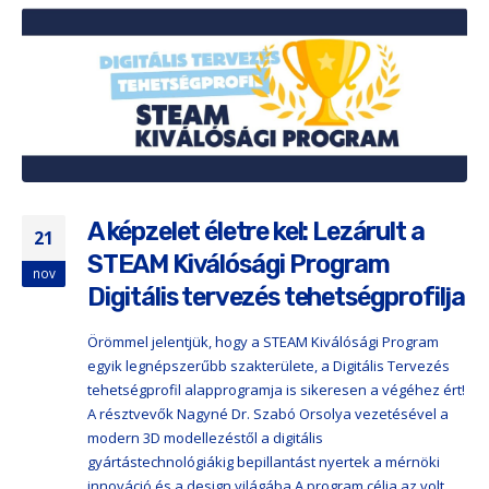
A képzelet életre kel: Lezárult a
21
STEAM Kiválósági Program
nov
Digitális tervezés tehetségprofilja
Örömmel jelentjük, hogy a STEAM Kiválósági Program
egyik legnépszerűbb szakterülete, a Digitális Tervezés
tehetségprofil alapprogramja is sikeresen a végéhez ért!
A résztvevők Nagyné Dr. Szabó Orsolya vezetésével a
modern 3D modellezéstől a digitális
gyártástechnológiákig bepillantást nyertek a mérnöki
innováció és a design világába.A program célja az volt,