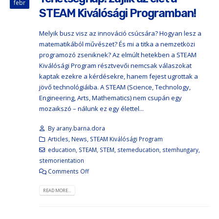
febr
STEAM Kiválósági Programban!
Melyik busz visz az innováció csúcsára? Hogyan lesz a
matematikából művészet? És mi a titka a nemzetközi
programozó zseniknek? Az elmúlt hetekben a STEAM
Kiválósági Program résztvevői nemcsak válaszokat
kaptak ezekre a kérdésekre, hanem fejest ugrottak a
jövő technológiáiba. A STEAM (Science, Technology,
Engineering, Arts, Mathematics) nem csupán egy
mozaikszó – nálunk ez egy élettel...
By
arany.barna.dora
Articles
,
News
,
STEAM Kiválósági Program
education
,
STEAM
,
STEM
,
stemeducation
,
stemhungary
,
stemorientation
Comments Off
READ MORE...