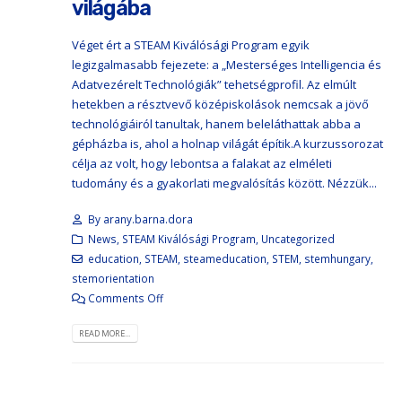
világába
Véget ért a STEAM Kiválósági Program egyik
legizgalmasabb fejezete: a „Mesterséges Intelligencia és
Adatvezérelt Technológiák” tehetségprofil. Az elmúlt
hetekben a résztvevő középiskolások nemcsak a jövő
technológiáiról tanultak, hanem beleláthattak abba a
gépházba is, ahol a holnap világát építik.A kurzussorozat
célja az volt, hogy lebontsa a falakat az elméleti
tudomány és a gyakorlati megvalósítás között. Nézzük...
By
arany.barna.dora
News
,
STEAM Kiválósági Program
,
Uncategorized
education
,
STEAM
,
steameducation
,
STEM
,
stemhungary
,
stemorientation
Comments Off
READ MORE...