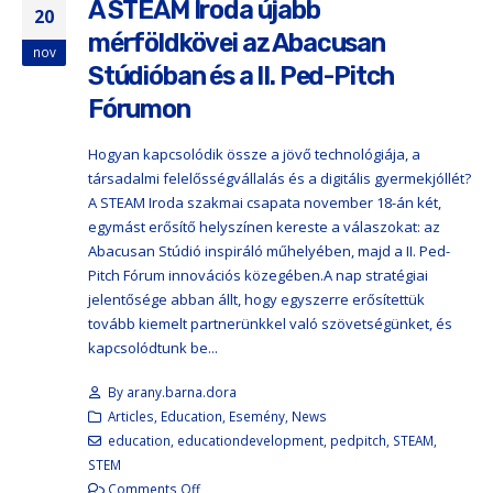
A STEAM Iroda újabb
20
mérföldkövei az Abacusan
nov
Stúdióban és a II. Ped-Pitch
Fórumon
Hogyan kapcsolódik össze a jövő technológiája, a
társadalmi felelősségvállalás és a digitális gyermekjóllét?
A STEAM Iroda szakmai csapata november 18-án két,
egymást erősítő helyszínen kereste a válaszokat: az
Abacusan Stúdió inspiráló műhelyében, majd a II. Ped-
Pitch Fórum innovációs közegében.A nap stratégiai
jelentősége abban állt, hogy egyszerre erősítettük
tovább kiemelt partnerünkkel való szövetségünket, és
kapcsolódtunk be...
By
arany.barna.dora
Articles
,
Education
,
Esemény
,
News
education
,
educationdevelopment
,
pedpitch
,
STEAM
,
STEM
Comments Off