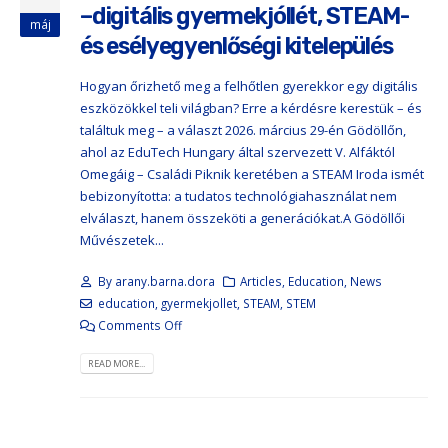
–digitális gyermekjóllét, STEAM-
máj
és esélyegyenlőségi kitelepülés
Hogyan őrizhető meg a felhőtlen gyerekkor egy digitális
eszközökkel teli világban? Erre a kérdésre kerestük – és
találtuk meg – a választ 2026. március 29-én Gödöllőn,
ahol az EduTech Hungary által szervezett V. Alfáktól
Omegáig – Családi Piknik keretében a STEAM Iroda ismét
bebizonyította: a tudatos technológiahasználat nem
elválaszt, hanem összeköti a generációkat.A Gödöllői
Művészetek...
By
arany.barna.dora
Articles
,
Education
,
News
education
,
gyermekjollet
,
STEAM
,
STEM
Comments Off
READ MORE...