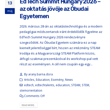
EdTech Summit Hungary 2026 –
13
az oktatás jövője az Óbudai
máj
Egyetemen
2026. március 28-án az oktatástechnológia és a modern
pedagógiai módszertanok iránt érdeklődők figyelme az
EdTech Summit Hungary 2026 rendezvényre
szegeződött. Az Óbudai Egyetem számára ez a nap
kiemelt jelentőséggel bírt, hiszen az intézmény STEAM
Irodája és a Magyarországi STEAM Platform közös,
átfogó szakmai prezentációval és workshop-pal vett
részt az eseményen. A cél nem csupán egy-egy...
By
arany.barna.dora
Articles
,
Education
,
Esemény
,
News
edtech
,
edtechtalents
,
education
,
STEAM
,
STEM
,
stemorientation
Comments Off
READ MORE...