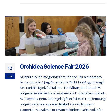
Orchidea Science Fair 2026
12
máj
Az április 22-én megrendezett Science Fair a tudomány
és az innováció jegyében telt az Orchidea Magyar-Angol
Két Tanítási Nyelvű Általános Iskolában, ahol közel 95
projektet mutattak be a résztvevő 3-11. osztályos diákok.
Az esemény nemzetközi jellegét erősítette 11 luxemburgi
projekt, valamint egy Ausztriából érkező látogatói
csoport is. A szakmai program különlegessége volt két