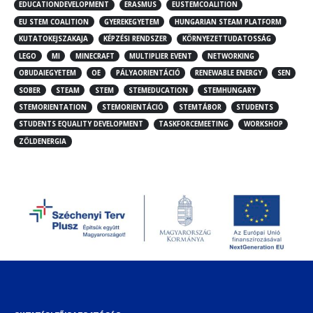
EDUCATIONDEVELOPMENT
ERASMUS
EUSTEMCOALITION
EU STEM COALITION
GYEREKEGYETEM
HUNGARIAN STEAM PLATFORM
KUTATOKEJSZAKAJA
KÉPZÉSI RENDSZER
KÖRNYEZETTUDATOSSÁG
LEGO
MI
MINECRAFT
MULTIPLIER EVENT
NETWORKING
OBUDAIEGYETEM
OE
PÁLYAORIENTÁCIÓ
RENEWABLE ENERGY
SEN
SOBER
STEAM
STEM
STEMEDUCATION
STEMHUNGARY
STEMORIENTATION
STEMORIENTÁCIÓ
STEMTÁBOR
STUDENTS
STUDENTS EQUALITY DEVELOPMENT
TASKFORCEMEETING
WORKSHOP
ZÖLDENERGIA