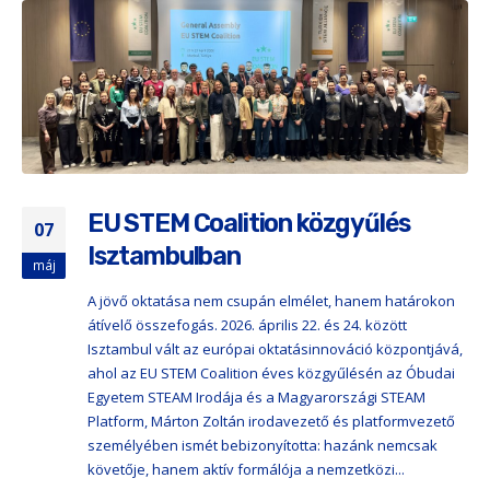
EU STEM Coalition közgyűlés
07
Isztambulban
máj
A jövő oktatása nem csupán elmélet, hanem határokon
átívelő összefogás. 2026. április 22. és 24. között
Isztambul vált az európai oktatásinnováció központjává,
ahol az EU STEM Coalition éves közgyűlésén az Óbudai
Egyetem STEAM Irodája és a Magyarországi STEAM
Platform, Márton Zoltán irodavezető és platformvezető
személyében ismét bebizonyította: hazánk nemcsak
követője, hanem aktív formálója a nemzetközi...