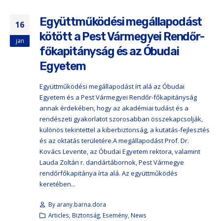
Együttműködési megállapodást
16
kötött a Pest Vármegyei Rendőr-
jan
főkapitányság és az Óbudai
Egyetem
Együttműködési megállapodást írt alá az Óbudai
Egyetem és a Pest Vármegyei Rendőr-főkapitányság
annak érdekében, hogy az akadémiai tudást és a
rendészeti gyakorlatot szorosabban összekapcsolják,
különös tekintettel a kiberbiztonság, a kutatás-fejlesztés
és az oktatás területére.A megállapodást Prof. Dr.
Kovács Levente, az Óbudai Egyetem rektora, valamint
Lauda Zoltán r. dandártábornok, Pest Vármegye
rendőrfőkapitánya írta alá. Az együttműködés
keretében...
By
arany.barna.dora
Articles
,
Biztonság
,
Esemény
,
News