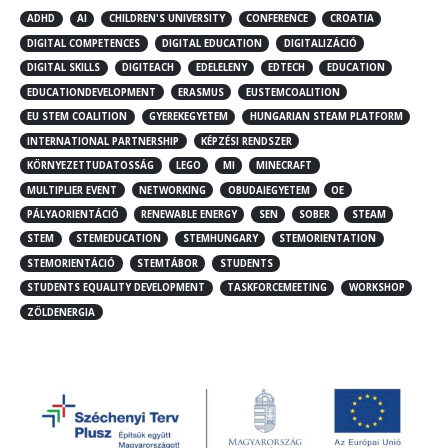
ADHD
AI
CHILDREN'S UNIVERSITY
CONFERENCE
CROATIA
DIGITAL COMPETENCES
DIGITAL EDUCATION
DIGITALIZÁCIÓ
DIGITAL SKILLS
DIGITEACH
EDELELENY
EDTECH
EDUCATION
EDUCATIONDEVELOPMENT
ERASMUS
EUSTEMCOALITION
EU STEM COALITION
GYEREKEGYETEM
HUNGARIAN STEAM PLATFORM
INTERNATIONAL PARTNERSHIP
KÉPZÉSI RENDSZER
KÖRNYEZETTUDATOSSÁG
LEGO
MI
MINECRAFT
MULTIPLIER EVENT
NETWORKING
OBUDAIEGYETEM
OE
PÁLYAORIENTÁCIÓ
RENEWABLE ENERGY
SEN
SOBER
STEAM
STEM
STEMEDUCATION
STEMHUNGARY
STEMORIENTATION
STEMORIENTÁCIÓ
STEMTÁBOR
STUDENTS
STUDENTS EQUALITY DEVELOPMENT
TASKFORCEMEETING
WORKSHOP
ZÖLDENERGIA