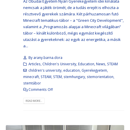
Az Óbudai Egyetem Nyári Gyerekegyetem idei kínálata
nemcsak a játék örömét, de a tudás erejét is elhozta a
résztvevő gyerekek számára. Két párhuzamosan futó
Minecraft tematikus-tábor – a "Green City Development",
valamint a „Programozás alapjai a Minecraft világában”
tábor – kínált különböző, mégis egymást kiegészítő
utazást a gyerekeknek: az egyik az energetika, a másik
a...
By
arany.barna.dora
Articles
,
Children's University
,
Education
,
News
,
STEAM
children's university
,
education
,
Gyerekegyetem
,
minecraft
,
STEAM
,
STEM
,
stemhungary
,
stemorientation
,
stemtábor
Comments Off
READ MORE...