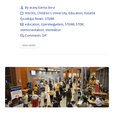
By
arany.barna.dora
Articles
,
Children's University
,
Education
,
Kutatók
Éjszakája
,
News
,
STEAM
education
,
Gyerekegyetem
,
STEAM
,
STEM
,
stemorientation
,
stemtábor
Comments Off
READ MORE...