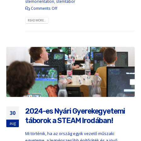
stemorientation
,
stemtábor
Comments Off
READ MORE...
2024-es Nyári Gyerekegyetemi
30
táborok a STEAM Irodában!
aug
Mi történik, ha az ország egyik vezető műszaki
egyeteme, a legnépszerűbb építőjáték és a jövő