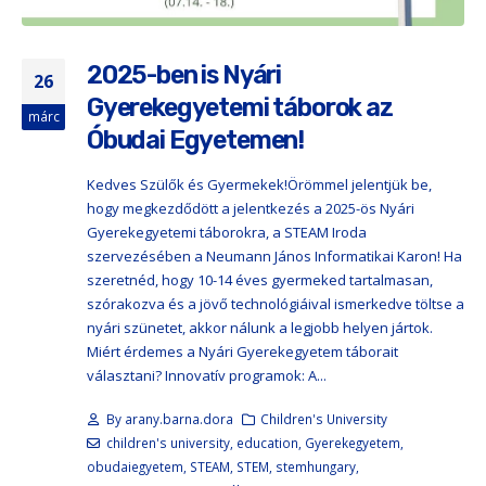
2025-ben is Nyári
26
Gyerekegyetemi táborok az
márc
Óbudai Egyetemen!
Kedves Szülők és Gyermekek!Örömmel jelentjük be,
hogy megkezdődött a jelentkezés a 2025-ös Nyári
Gyerekegyetemi táborokra, a STEAM Iroda
szervezésében a Neumann János Informatikai Karon! Ha
szeretnéd, hogy 10-14 éves gyermeked tartalmasan,
szórakozva és a jövő technológiáival ismerkedve töltse a
nyári szünetet, akkor nálunk a legjobb helyen jártok.
Miért érdemes a Nyári Gyerekegyetem táborait
választani? Innovatív programok: A...
By
arany.barna.dora
Children's University
children's university
,
education
,
Gyerekegyetem
,
obudaiegyetem
,
STEAM
,
STEM
,
stemhungary
,