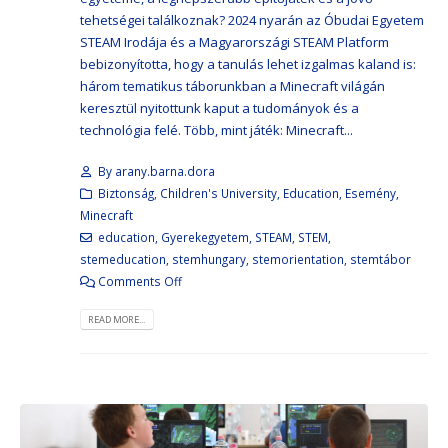
tehetségei találkoznak? 2024 nyarán az Óbudai Egyetem
STEAM Irodája és a Magyarországi STEAM Platform
bebizonyította, hogy a tanulás lehet izgalmas kaland is:
három tematikus táborunkban a Minecraft világán
keresztül nyitottunk kaput a tudományok és a
technológia felé. Több, mint játék: Minecraft...
By
arany.barna.dora
Biztonság
,
Children's University
,
Education
,
Esemény
,
Minecraft
education
,
Gyerekegyetem
,
STEAM
,
STEM
,
stemeducation
,
stemhungary
,
stemorientation
,
stemtábor
Comments Off
READ MORE...