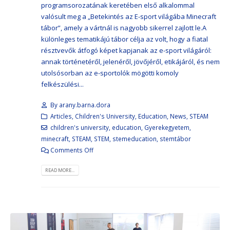
programsorozatának keretében első alkalommal
valósult meg a „Betekintés az E-sport világába Minecraft
tábor”, amely a vártnál is nagyobb sikerrel zajlott le.A
különleges tematikájú tábor célja az volt, hogy a fiatal
résztvevők átfogó képet kapjanak az e-sport világáról:
annak történetéről, jelenéről, jövőjéről, etikájáról, és nem
utolsósorban az e-sportolók mögötti komoly
felkészülési...
By
arany.barna.dora
Articles
,
Children's University
,
Education
,
News
,
STEAM
children's university
,
education
,
Gyerekegyetem
,
minecraft
,
STEAM
,
STEM
,
stemeducation
,
stemtábor
Comments Off
READ MORE...