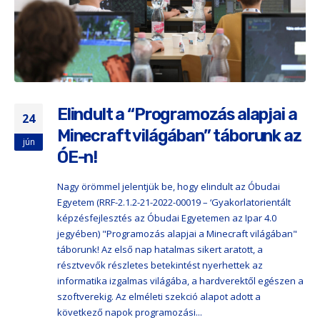
Elindult a “Programozás alapjai a
24
Minecraft világában” táborunk az
jún
ÓE-n!
Nagy örömmel jelentjük be, hogy elindult az Óbudai
Egyetem (RRF-2.1.2-21-2022-00019 – ‘Gyakorlatorientált
képzésfejlesztés az Óbudai Egyetemen az Ipar 4.0
jegyében) "Programozás alapjai a Minecraft világában"
táborunk! Az első nap hatalmas sikert aratott, a
résztvevők részletes betekintést nyerhettek az
informatika izgalmas világába, a hardverektől egészen a
szoftverekig. Az elméleti szekció alapot adott a
következő napok programozási...