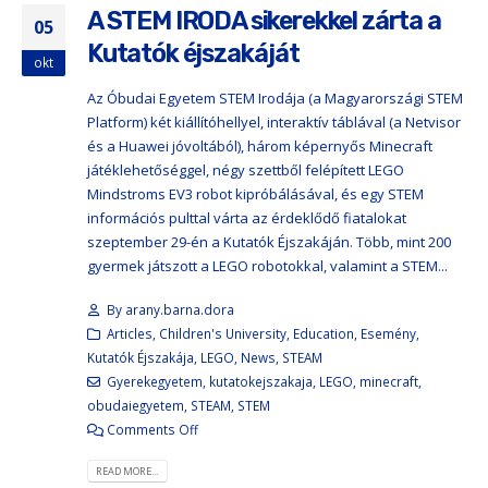
A STEM IRODA sikerekkel zárta a
05
Kutatók éjszakáját
okt
Az Óbudai Egyetem STEM Irodája (a Magyarországi STEM
Platform) két kiállítóhellyel, interaktív táblával (a Netvisor
és a Huawei jóvoltából), három képernyős Minecraft
játéklehetőséggel, négy szettből felépített LEGO
Mindstroms EV3 robot kipróbálásával, és egy STEM
információs pulttal várta az érdeklődő fiatalokat
szeptember 29-én a Kutatók Éjszakáján. Több, mint 200
gyermek játszott a LEGO robotokkal, valamint a STEM...
By
arany.barna.dora
Articles
,
Children's University
,
Education
,
Esemény
,
Kutatók Éjszakája
,
LEGO
,
News
,
STEAM
Gyerekegyetem
,
kutatokejszakaja
,
LEGO
,
minecraft
,
obudaiegyetem
,
STEAM
,
STEM
Comments Off
READ MORE...