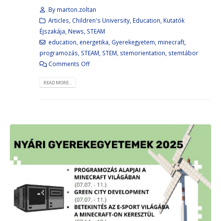
By
marton.zoltan
Articles
,
Children's University
,
Education
,
Kutatók
Éjszakája
,
News
,
STEAM
education
,
energetika
,
Gyerekegyetem
,
minecraft
,
programozás
,
STEAM
,
STEM
,
stemorientation
,
stemtábor
Comments Off
READ MORE...