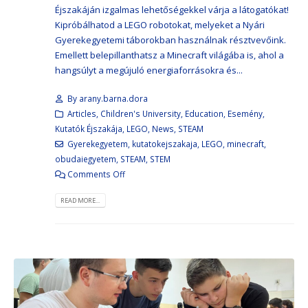
Éjszakáján izgalmas lehetőségekkel várja a látogatókat!
Kipróbálhatod a LEGO robotokat, melyeket a Nyári
Gyerekegyetemi táborokban használnak résztvevőink.
Emellett belepillanthatsz a Minecraft világába is, ahol a
hangsúlyt a megújuló energiaforrásokra és...
By
arany.barna.dora
Articles
,
Children's University
,
Education
,
Esemény
,
Kutatók Éjszakája
,
LEGO
,
News
,
STEAM
Gyerekegyetem
,
kutatokejszakaja
,
LEGO
,
minecraft
,
obudaiegyetem
,
STEAM
,
STEM
Comments Off
READ MORE...