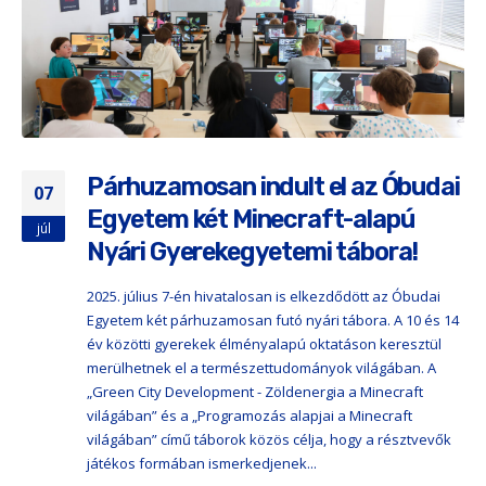
Párhuzamosan indult el az Óbudai
07
Egyetem két Minecraft-alapú
júl
Nyári Gyerekegyetemi tábora!
2025. július 7-én hivatalosan is elkezdődött az Óbudai
Egyetem két párhuzamosan futó nyári tábora. A 10 és 14
év közötti gyerekek élményalapú oktatáson keresztül
merülhetnek el a természettudományok világában. A
„Green City Development - Zöldenergia a Minecraft
világában” és a „Programozás alapjai a Minecraft
világában” című táborok közös célja, hogy a résztvevők
játékos formában ismerkedjenek...