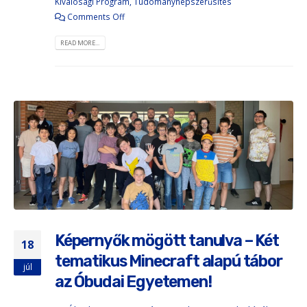
Kiválósági Program
,
Tudománynépszerűsítés
Comments Off
READ MORE...
Képernyők mögött tanulva – Két
18
tematikus Minecraft alapú tábor
júl
az Óbudai Egyetemen!