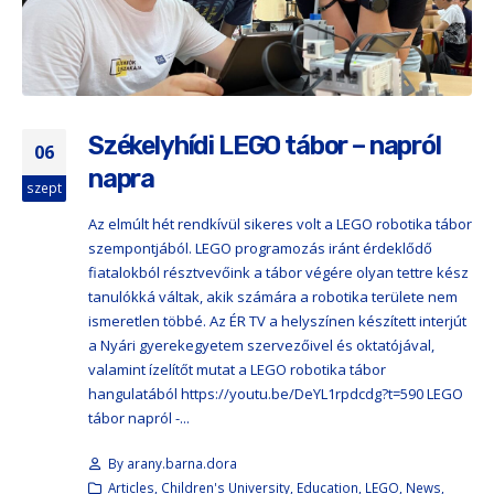
Székelyhídi LEGO tábor – napról
06
napra
szept
Az elmúlt hét rendkívül sikeres volt a LEGO robotika tábor
szempontjából. LEGO programozás iránt érdeklődő
fiatalokból résztvevőink a tábor végére olyan tettre kész
tanulókká váltak, akik számára a robotika területe nem
ismeretlen többé. Az ÉR TV a helyszínen készített interjút
a Nyári gyerekegyetem szervezőivel és oktatójával,
valamint ízelítőt mutat a LEGO robotika tábor
hangulatából https://youtu.be/DeYL1rpdcdg?t=590 LEGO
tábor napról -...
By
arany.barna.dora
Articles
,
Children's University
,
Education
,
LEGO
,
News
,