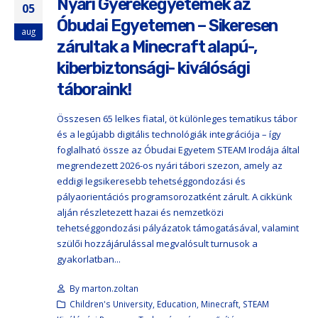
Nyári Gyerekegyetemek az
05
Óbudai Egyetemen – Sikeresen
aug
zárultak a Minecraft alapú-,
kiberbiztonsági- kiválósági
táboraink!
Összesen 65 lelkes fiatal, öt különleges tematikus tábor
és a legújabb digitális technológiák integrációja – így
foglalható össze az Óbudai Egyetem STEAM Irodája által
megrendezett 2026-os nyári tábori szezon, amely az
eddigi legsikeresebb tehetséggondozási és
pályaorientációs programsorozatként zárult. A cikkünk
alján részletezett hazai és nemzetközi
tehetséggondozási pályázatok támogatásával, valamint
szülői hozzájárulással megvalósult turnusok a
gyakorlatban...
By
marton.zoltan
Children's University
,
Education
,
Minecraft
,
STEAM