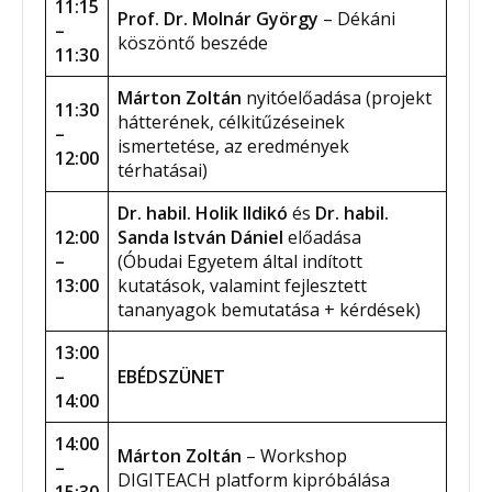
11:15
Prof. Dr. Molnár György
– Dékáni
–
köszöntő beszéde
11:30
Márton Zoltán
nyitóelőadása (projekt
11:30
hátterének, célkitűzéseinek
–
ismertetése, az eredmények
12:00
térhatásai)
Dr. habil. Holik Ildikó
és
Dr. habil.
12:00
Sanda
István Dániel
előadása
–
(Óbudai Egyetem által indított
13:00
kutatások, valamint fejlesztett
tananyagok bemutatása + kérdések)
13:00
–
EBÉDSZÜNET
14:00
14:00
Márton Zoltán
– Workshop
–
DIGITEACH platform kipróbálása
15:30