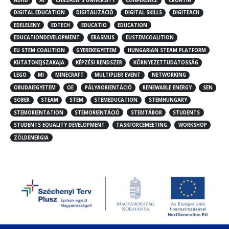
ADHD
AI
CHILDREN'S UNIVERSITY
CONFERENCE
CROATIA
DIGITAL EDUCATION
DIGITALIZÁCIÓ
DIGITAL SKILLS
DIGITEACH
EDELELENY
EDTECH
EDUCATIO
EDUCATION
EDUCATIONDEVELOPMENT
ERASMUS
EUSTEMCOALITION
EU STEM COALITION
GYEREKEGYETEM
HUNGARIAN STEAM PLATFORM
KUTATOKEJSZAKAJA
KÉPZÉSI RENDSZER
KÖRNYEZETTUDATOSSÁG
LEGO
MI
MINECRAFT
MULTIPLIER EVENT
NETWORKING
OBUDAIEGYETEM
OE
PÁLYAORIENTÁCIÓ
RENEWABLE ENERGY
SEN
SOBER
STEAM
STEM
STEMEDUCATION
STEMHUNGARY
STEMORIENTATION
STEMORIENTÁCIÓ
STEMTÁBOR
STUDENTS
STUDENTS EQUALITY DEVELOPMENT
TASKFORCEMEETING
WORKSHOP
ZÖLDENERGIA