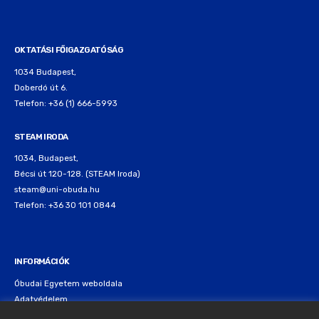
OKTATÁSI FŐIGAZGATÓSÁG
1034 Budapest,
Doberdó út 6.
Telefon: +36 (1) 666-5993
STEAM IRODA
1034, Budapest,
Bécsi út 120-128. (STEAM Iroda)
steam@uni-obuda.hu
Telefon: +36 30 101 0844
INFORMÁCIÓK
Óbudai Egyetem weboldala
Adatvédelem
Cookie nyilatkozat