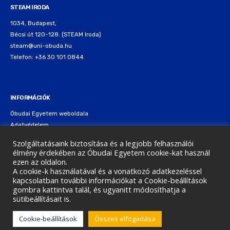
STEAM IRODA
1034, Budapest,
Bécsi út 120-128. (STEAM Iroda)
steam@uni-obuda.hu
Telefon: +36 30 101 0844
INFORMÁCIÓK
Óbudai Egyetem weboldala
Adatvédelem
Cookie nyilatkozat
Szolgáltatásaink biztosítása és a legjobb felhasználói
élmény érdekében az Óbudai Egyetem cookie-kat használ
ezen az oldalon.
A cookie-k használatával és a vonatkozó adatkezeléssel
kapcsolatban további információkat a Cookie-beállítások
gombra kattintva talál, és ugyanitt módosíthatja a
Copyright © 2026 Óbudai Egyetem
sütibeállításait is.
Cookie-beállítások
Összes elfogadása
Contact
Blog