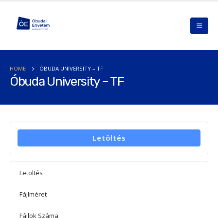
HOME
ÓBUDA UNIVERSITY – TF
Óbuda University – TF
Letöltés
Letöltés
22
Fájlméret
4.45 MB
Fájlok Száma
1