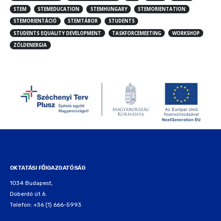
STEM
STEMEDUCATION
STEMHUNGARY
STEMORIENTATION
STEMORIENTÁCIÓ
STEMTÁBOR
STUDENTS
STUDENTS EQUALITY DEVELOPMENT
TASKFORCEMEETING
WORKSHOP
ZÖLDENERGIA
OKTATÁSI FŐIGAZGATÓSÁG
1034 Budapest,
Doberdó út 6.
Telefon: +36 (1) 666-5993