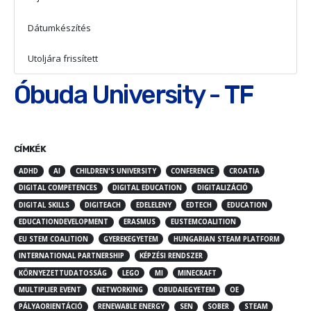
Dátumkészítés
2023.04.24.
Utoljára frissített
2023.04.24.
Óbuda University - TF
CÍMKÉK
ADHD
AI
CHILDREN'S UNIVERSITY
CONFERENCE
CROATIA
DIGITAL COMPETENCES
DIGITAL EDUCATION
DIGITALIZÁCIÓ
DIGITAL SKILLS
DIGITEACH
EDELELENY
EDTECH
EDUCATION
EDUCATIONDEVELOPMENT
ERASMUS
EUSTEMCOALITION
EU STEM COALITION
GYEREKEGYETEM
HUNGARIAN STEAM PLATFORM
INTERNATIONAL PARTNERSHIP
KÉPZÉSI RENDSZER
KÖRNYEZETTUDATOSSÁG
LEGO
MI
MINECRAFT
MULTIPLIER EVENT
NETWORKING
OBUDAIEGYETEM
OE
PÁLYAORIENTÁCIÓ
RENEWABLE ENERGY
SEN
SOBER
STEAM